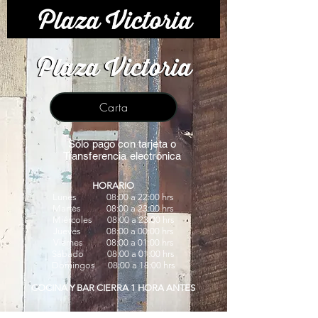
Carta
Sólo pago con tarjeta o
Transferencia electrónica
HORARIO
Lunes 08
:00 a 22:00 hrs
Martes 08:00 a 23:00 hrs
Miércoles 08
:00 a 23:00 hrs
Jueves 08
:00 a 00:00 hrs
Viernes 08
:00 a 01:00 hrs
Sábado 08
:00 a 01:00 hrs
Domingos 08
:00 a 18:00 hrs
COCINA Y BAR CIERRA 1 HORA ANTES